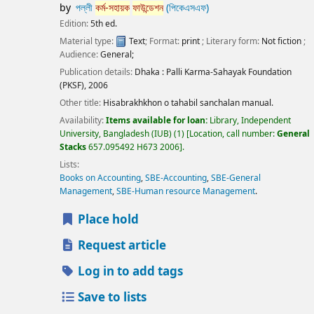
by
পল্লী
কর্ম-সহায়ক
ফাউন্ডেশন
(পিকেএসএফ)
Edition:
5th ed.
Material type:
Text
; Format:
print
; Literary form:
Not fiction
;
Audience:
General;
Publication details:
Dhaka :
Palli Karma-Sahayak Foundation
(PKSF),
2006
Other title:
Hisabrakhkhon o tahabil sanchalan manual.
Availability:
Items available for loan:
Library, Independent
University, Bangladesh (IUB)
(1)
Location, call number:
General
Stacks
657.095492 H673 2006
.
Lists:
Books on Accounting
,
SBE-Accounting
,
SBE-General
Management
,
SBE-Human resource Management
.
Place hold
Request article
Log in to add tags
Save to lists