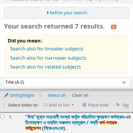
Refine your search
Your search returned 7 results.
Did you mean:
Search also for broader subjects
Search also for narrower subjects
Search also for related subjects
Sort
Sort by:
Unhighlight
Select all
Clear all
Select titles to:
Add to list
Place hold
Tag
esults
“ঊষা”ভুক্ত সহযোগী সংস্থা কর্তৃক পরিচালিত ক্ষুদ্রঋণ কার্যক্রম-এর
1.
হিসাবরক্ষণ ও তহবিল সঞ্চালন ম্যানুয়াল /
পল্লী
কর্ম-সহায়ক
ফাউন্ডেশন
(পিকেএসএফ).